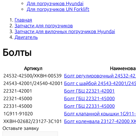
Для погрузчиков Hyundai
Для погрузчиков UN Forklift
Главная
Запчасти для погрузчиков
Запчасти для вилочных погрузчиков Hyundai
Двигатель
Болты
Артикул
Наименова
24532-42500/XKBH-00539
Болт регулировочный 24532-4
24543-42001/24540-42001
Болт с шайбой 24543-42001/24
22321-42001
Болт ГБЦ 22321-42001
22321-45000
Болт ГБЦ 22321-45000
22331-45000
Болт ГБЦ 22331-45000
1G911-91020
Болт клапанной крышки 1G911
XKBH-02682/23127-3C101
Болт коленвала 23127-42000 X
Оставьте заявку