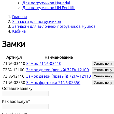
Для погрузчиков Hyundai
Для погрузчиков UN Forklift
Главная
Запчасти для погрузчиков
Запчасти для вилочных погрузчиков Hyundai
Кабина
Замки
Артикул
Наименование
71N6-03410
Замок 71N6-03410
Узнать цену
72FA-12100
Замок двери (левый) 72FA-12100
Узнать цену
72FA-12110
Замок двери (правый) 72FA-12110
Узнать цену
71N6-02550
Замок форточки 71N6-02550
Узнать цену
Оставьте заявку
Как вас зовут?