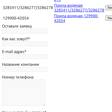
Помпа водяная
3285411/3286277/3286278
Уз
3285411/3286277/3286278
Помпа водяная 129900-
129900-42054
Уз
42054
Оставьте заявку
Как вас зовут?
E-mail адрес
Название компании
Номер телефона