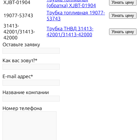
XJBT-01904
Узнать цену
(обратка) XJBT-01904
Трубка топливная 19077-
19077-53743
Узнать цену
53743
31413-
Трубка ТНВД 31413-
42001/31413-
Узнать цену
42001/31413-42000
42000
Оставьте заявку
Как вас зовут?
E-mail адрес
Название компании
Номер телефона