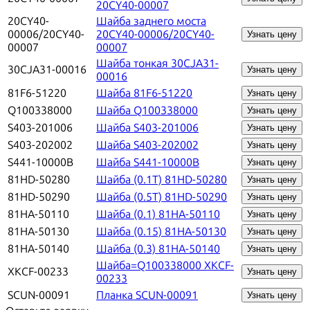
20CY40-00007
20CY40-
Шайба заднего моста
00006/20CY40-
20CY40-00006/20CY40-
Узнать цену
00007
00007
Шайба тонкая 30CJA31-
30CJA31-00016
Узнать цену
00016
81F6-51220
Шайба 81F6-51220
Узнать цену
Q100338000
Шайба Q100338000
Узнать цену
S403-201006
Шайба S403-201006
Узнать цену
S403-202002
Шайба S403-202002
Узнать цену
S441-10000B
Шайба S441-10000B
Узнать цену
81HD-50280
Шайба (0.1T) 81HD-50280
Узнать цену
81HD-50290
Шайба (0.5T) 81HD-50290
Узнать цену
81HA-50110
Шайба (0.1) 81HA-50110
Узнать цену
81HA-50130
Шайба (0.15) 81HA-50130
Узнать цену
81HA-50140
Шайба (0.3) 81HA-50140
Узнать цену
Шайба=Q100338000 XKCF-
XKCF-00233
Узнать цену
00233
SCUN-00091
Планка SCUN-00091
Узнать цену